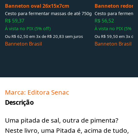
Banneton oval 26x15x7cm
Banneton redon
Cesto para fermentar massas de até 750g
Cesto para fermenta
R$ 59,37
R$ 56,52
À vista no PIX (5% off)
À vista no PIX (5% of
Ou R$ 62,50 em 3x de R$ 20,83 sem juros
Ou R$ 59,50 em 3x de 
Banneton Brasil
Banneton Brasil
Marca: Editora Senac
Descrição
Uma pitada de sal, outra de pimenta?
Neste livro, uma Pitada é, acima de tudo,