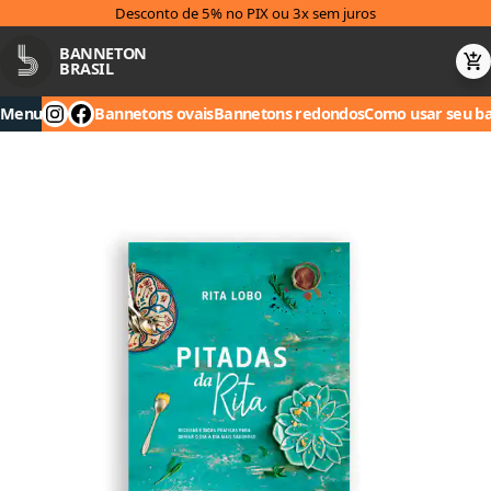
Desconto de 5% no PIX ou 3x sem juros
BANNETON
BRASIL
Menu
Bannetons ovais
Bannetons redondos
Como usar seu b