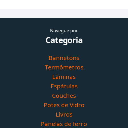
meditação que só é interrompida pelo cheirinho
de pão assando.
Navegue por
Categoria
Bannetons
Termômetros
Lâminas
Espátulas
Couches
Potes de Vidro
Livros
Panelas de ferro