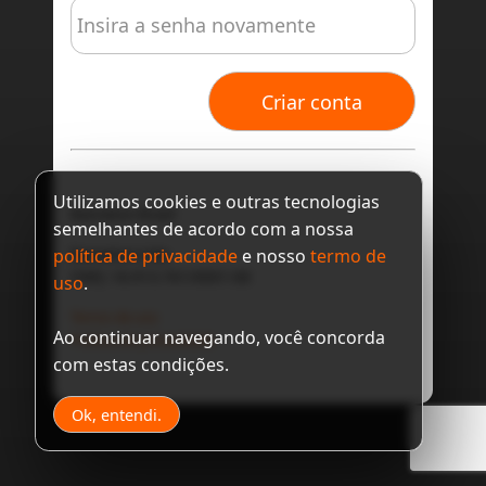
Insira a senha novamente
Criar conta
Utilizamos cookies e outras tecnologias
Banneton Brasil
semelhantes de acordo com a nossa
Banneton Ltda.
política de privacidade
e nosso
termo de
CNPJ: 18.913.761/0001-08
uso
.
Termo de uso
Ao continuar navegando, você concorda
Política de privacidade
com estas condições.
Ok, entendi.