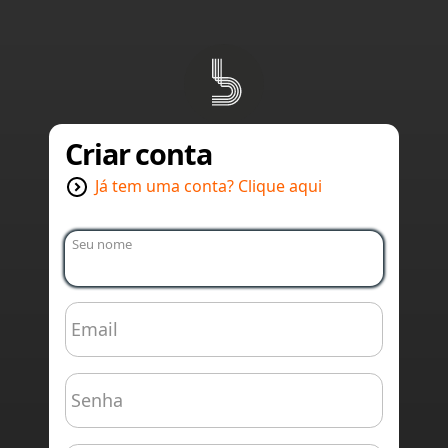
Criar conta
Já tem uma conta? Clique aqui
Seu nome
Email
Senha